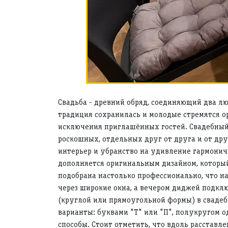
Свадьба - древний обряд, соединяющий два л
традиция сохранилась и молодые стремятся орг
исключения приглашённых гостей. Свадебный 
роскошных, отдельных друг от друга и от др
интерьер и убранство на удивление гармоничн
дополняется оригинальным дизайном, который
подобрана настолько профессионально, что н
через широкие окна, а вечером диджей подкл
(круглой или прямоугольной формы) в свадеб
варианты: буквами "Т" или "П", полукругом о
способы. Стоит отметить, что вдоль расставл