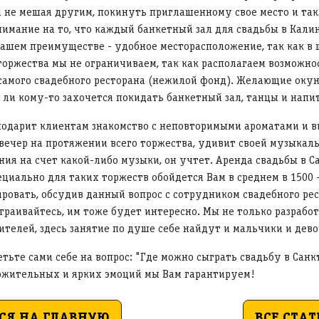
 и не мешая другим, покинуть приглашенному свое место и так
нимание на то, что каждый банкетный зал для свадьбы в Кал
ашем преимуществе - удобное месторасположение, так как в 
торжества мы не ограничиваем, так как располагаем возможнос
 самого свадебного ресторана (нежилой фонд). Желающие ок
д ли кому-то захочется покидать банкетный зал, танцы и напи
одарит клиентам знакомство с неповторимыми ароматами и вк
ечер на протяжении всего торжества, удивит своей музыкаль
ния на счет какой-либо музыки, он учтет. Аренда свадьбы в С
ециально для таких торжеств обойдется Вам в среднем в 1500 
ровать, обсудив данный вопрос с сотрудником свадебного рес
сстраивайтесь, им тоже будет интересно. Мы не только разрабо
телей, здесь занятие по душе себе найдут и мальчики и дево
ьте сами себе на вопрос: "Где можно сыграть свадьбу в Санкт
ожительных и ярких эмоций мы Вам гарантируем!
СЯ НА ГЛАВНУЮ
ВСЕ СТАТ