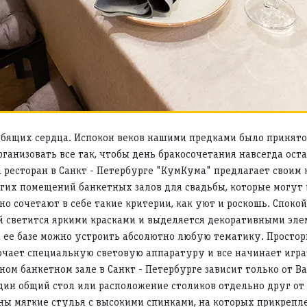
юбящих сердца. Испокон веков нашими предками было принято 
анизовать все так, чтобы день бракосочетания навсегда остал
ресторан в Санкт - Петербурге "КумКума" предлагает своим 
угих помещений банкетных залов для свадьбы, которые могут 
о сочетают в себе такие критерии, как уют и роскошь. Споко
 светится яркими красками и выделяется декоративными эле
а ее базе можно устроить абсолютно любую тематику. Прост
ючает специальную световую аппаратуру и все начинает игра
ном банкетном зале в Санкт - Петербурге зависит только от
дин общий стол или расположение столиков отдельно друг от 
ены мягкие стулья с высокими спинками, на которых прикрепл