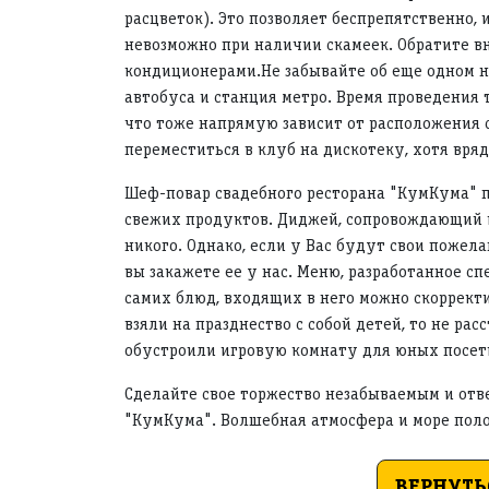
расцветок). Это позволяет беспрепятственно,
невозможно при наличии скамеек. Обратите в
кондиционерами.Не забывайте об еще одном н
автобуса и станция метро. Время проведения 
что тоже напрямую зависит от расположения
переместиться в клуб на дискотеку, хотя вря
Шеф-повар свадебного ресторана "КумКума" п
свежих продуктов. Диджей, сопровождающий в
никого. Однако, если у Вас будут свои пожела
вы закажете ее у нас. Меню, разработанное сп
самих блюд, входящих в него можно скорректи
взяли на празднество с собой детей, то не ра
обустроили игровую комнату для юных посети
Сделайте свое торжество незабываемым и ответ
"КумКума". Волшебная атмосфера и море пол
ВЕРНУТЬ