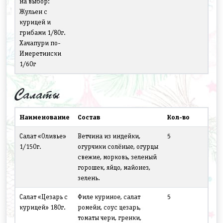
на выбор:
Жульен с
курицей и
грибами 1/80г.
Хачапури по-
Имеретински
1/60г
Салаты
Наименование
Состав
Кол-во
Салат «Оливье»
Ветчина из индейки,
5
1/150г.
огурчики солёные, огурцы
свежие, морковь, зеленый
горошек, яйцо, майонез,
зелень.
Салат «Цезарь с
Филе куриное, салат
5
курицей» 180г.
ромейн, соус цезарь,
томаты чери, гренки,