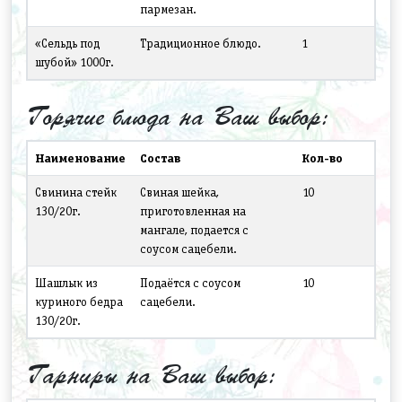
пармезан.
«Cельдь под
Традиционное блюдо.
1
шубой» 1000г.
Горячие блюда на Ваш выбор:
Наименование
Состав
Кол-во
Свинина cтейк
Свиная шейка,
10
130/20г.
приготовленная на
мангале, подается с
соусом сацебели.
Шашлык из
Подаётся с соусом
10
куриного бедра
сацебели.
130/20г.
Гарниры на Ваш выбор: