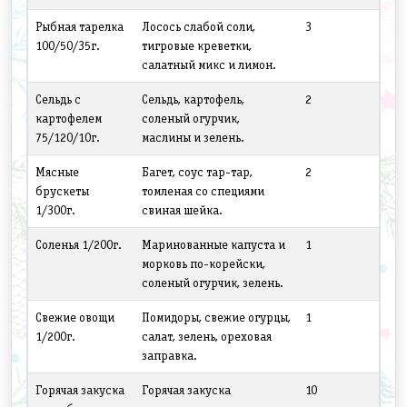
Рыбная тарелка
Лосось слабой соли,
3
100/50/35г.
тигровые креветки,
салатный микс и лимон.
Сельдь с
Сельдь, картофель,
2
картофелем
соленый огурчик,
75/120/10г.
маслины и зелень.
Мясные
Багет, соус тар-тар,
2
брускеты
томленая со специями
1/300г.
свиная шейка.
Соленья 1/200г.
Маринованные капуста и
1
морковь по-корейски,
соленый огурчик, зелень.
Свежие овощи
Помидоры, свежие огурцы,
1
1/200г.
салат, зелень, ореховая
заправка.
Горячая закуска
Горячая закуска
10