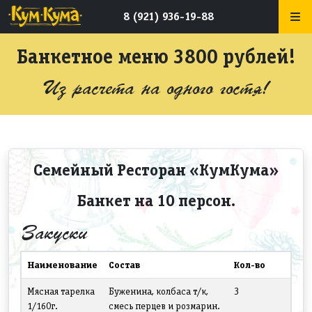
8 (921) 936-19-88
Банкетное меню 3800 рублей!
Из расчета на одного гостя!
Семейный Ресторан «КумКума»
Банкет на 10 персон.
Закуски
Наименование
Состав
Кол-во
Мясная тарелка
Буженина, колбаса т/к,
3
1/160г.
смесь перцев и розмарин.